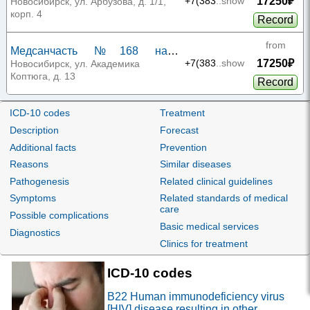
17250₽
Арбузова 1/1
+7(383
..show
Новосибирск, ул. Арбузова, д. 1/1,
корп. 4
Record
from
Медсанчасть №168 на
17250₽
Академика Коптюга
+7(383
..show
Новосибирск, ул. Академика
Коптюга, д. 13
Record
from
ICD-10 codes
Treatment
Медсанчасть №168 на
17250₽
+7(383
..show
Description
Forecast
Арбузова 6
Новосибирск, ул. Арбузова, д. 6
Record
Additional facts
Prevention
Reasons
Similar diseases
from
Pathogenesis
Related clinical guidelines
Клиника Пасман на Блюхера
25650₽
+7(383
..show
Новосибирск, ул. Блюхера, д. 71/1
Symptoms
Related standards of medical
Record
care
Possible complications
Basic medical services
Diagnostics
from
Clinics for treatment
А1 Клиника на Тимакова
8365₽
+7(383
..show
Новосибирск, ул. Тимакова, д. 4
Record
ICD-10 codes
from
B22
Human immunodeficiency virus
МЦ Семейный Доктор в
[HIV] disease resulting in other