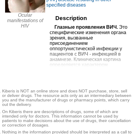
9449₽
+7(383
..show
Горском микрорайоне
Новосибирск, мкр. Горский, д. 64
specified diseases
Record
Ocular
Description
from
manifestations of
Клиника Диагност в Горском
HIV
Глазные проявления ВИЧ.
Это
7828₽
+7(383
..show
микрорайоне
Новосибирск, Горский мкр, д. 8
специфические изменения органа
Record
зрения, вызванные
присоединением
from
оппортунистической инфекции у
ЦНМТ в микрорайоне
пациентов с ВИЧ - инфекцией в
16210₽
+7(383
..show
Горском
Новосибирск, мкрн. Горский, д. 51
анамнезе. Клиническая картина
Record
определяется характером
поражения. Общие симптомы для
from
большинства форм - снижение
Новосибирская областная
остроты зрения, скотомы,
52610₽
больница на Немировича-
+7(383
..show
Новосибирск, ул. Немировича-
фотопсии, нарушения
Данченко
Данченко, д. 130
Record
Kiberis is NOT an online store and does NOT purchase, store, sell
цветовосприятия, фотофобия,
or deliver drugs. The resource acts only as an intermediary between
повышенное слезотечение.
you and the manufacturer of drugs or pharmacy points, which carry
from
Постановка диагноза базируется на
НМИЦ им. академика Е.Н.
out the delivery.
применении ПЦР, ИФА,
37410₽
Мешалкина на Речкуновской
+7(383
..show
Новосибирск, ул. Речкуновская, д.
On Kiberis there are descriptions of drugs, some of which are
инструментальных методов
15
intended only for doctors. This information cannot be used by
Record
диагностики (визометрия,
patients to make decisions about the use of drugs, their cancellation
офтальмоскопия, периметрия,
or correction of dosages.
More 12 clinics
тонометрия, биомикроскопия, УЗИ,
Nothing in the information provided should be interpreted as a call to
* - the clinic does not provide 100% of the selected services.