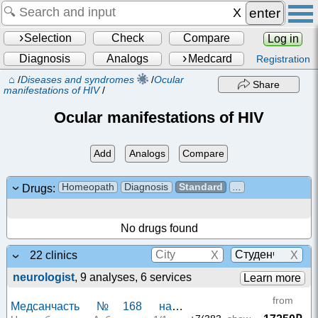
enter
Selection
Check
Compare
Log in
Diagnosis
Analogs
Medcard
Registration
⌂
/
Diseases and syndromes
/
Ocular
Share
manifestations of HIV
/
Ocular manifestations of HIV
Add
Analogs
Compare
Homeopath
Diagnosis
Standard
...
Drugs:
No drugs found
X
X
22 clinics
neurologist
, 9 analyses, 6 services
Learn more
from
Медсанчасть №168 на