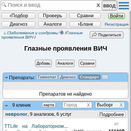
ввод
Подбор
Проверь
Сравни
Войти
Диагноз
Аналоги
Бланк
Регистрация
⌂
/
Заболевания и синдромы
/
Глазные
Поделиться
проявления ВИЧ
/
Глазные проявления ВИЧ
Добавь
Аналоги
Сравни
Гомеопат
Диагноз
Стандарт
...
Препараты:
Препаратов не найдено
X
X
карта
9 клиник
невролог
, 9 анализов, 6 услуг
Подробнее
от
TTLife на Лабораторном