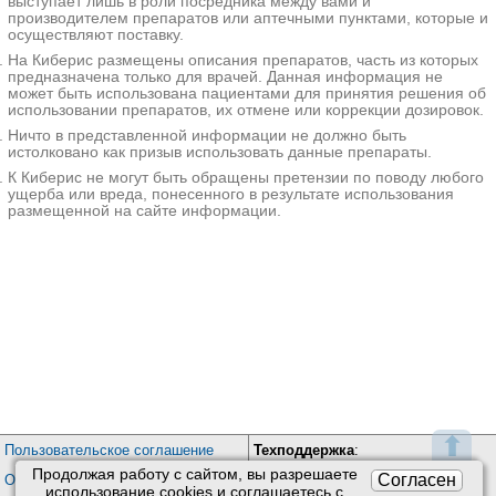
выступает лишь в роли посредника между вами и
Постановка диагноза базируется на
производителем препаратов или аптечными пунктами, которые и
применении ПЦР, ИФА,
осуществляют поставку.
инструментальных методов
На Киберис размещены описания препаратов, часть из которых
диагностики (визометрия,
предназначена только для врачей. Данная информация не
офтальмоскопия, периметрия,
может быть использована пациентами для принятия решения об
тонометрия, биомикроскопия, УЗИ,
использовании препаратов, их отмене или коррекции дозировок.
КТ головы). Для лечения
Ничто в представленной информации не должно быть
используется антиретровирусная и
истолковано как призыв использовать данные препараты.
симптоматическая терапия.
К Киберис не могут быть обращены претензии по поводу любого
ущерба или вреда, понесенного в результате использования
Дополнительные
размещенной на сайте информации.
факты
Глазные проявления
встречаются у 70-80% больных
ВИЧ-инфекцией. Примерно у 50%
пациентов отмечается
симметричное вовлечение в
патологический процесс обоих
глазных яблок. Распространенность
цитомегаловирусной ретинопатии у
людей, инфицированных вирусом
⬆
иммунодефицита, составляет 30-
Пользовательское соглашение
Техподдержка
:
40%. В 5% случаев наблюдается
Продолжая работу с сайтом, вы разрешаете
Обратная связь
Согласен
Обработка персональных данных
необратимое поражение
использование сookies и соглашаетесь с