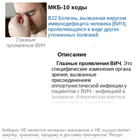
6
МКБ-10 коды
МЦ Карелия на
от
B22
Болезнь, вызванная вирусом
Кондратьевском проспекте
Санкт-Петербург,
12880₽
+7(921
..показать
иммунодефицита человека [ВИЧ],
Кондратьевский пр-т, д. 64, корп.
проявляющаяся в виде других
Запись
4
уточненных болезней
Глазные
от
КДЦ 78 на Менделеевской
проявления ВИЧ
10580₽
+7(495
..показать
Санкт-Петербург, ул.
Описание
Менделеевская, д. 2А
Запись
Глазные проявления ВИЧ.
Это
специфические изменения органа
зрения, вызванные
присоединением
оппортунистической инфекции у
пациентов с ВИЧ - инфекцией в
анамнезе. Клиническая картина
определяется характером
поражения. Общие симптомы для
большинства форм - снижение
остроты зрения, скотомы,
фотопсии, нарушения
Киберис НЕ является интернет-магазином и НЕ осуществляет
цветовосприятия, фотофобия,
закупку, хранение, продажу и доставку препаратов. Ресурс
повышенное слезотечение.