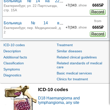
Больница №14 на 22
6665₽
Партсъезда
+7(343
..show
Екатеринбург, ул. 22 Партсъезда,
стр. 15А
Record
from
Больница №14 в
6665₽
Медицинском переулке
+7(343
..show
Екатеринбург, пер. Медицинский, д.
2
Record
from
ICD-10 codes
Treatment
Поликлиника ГКБ №14 в
6665₽
Суворовском переулке 5В
+7(343
..show
Екатеринбург, пер. Суворовский, д.
Description
Similar diseases
5В
Record
Additional facts
Related clinical guidelines
Classification
Related standards of medical
from
care
Symptoms
Роддом ГКБ №14 в
6707₽
+7(343
..show
Basic medical services
Суворовском переулке 4
Екатеринбург, пер. Суворовский, д. 4
Diagnostics
Record
Clinics for treatment
from
ICD-10 codes
Женская консультация ГКБ
6707₽
+7(343
..show
№14 в Суворовском переулке
Екатеринбург, пер. Суворовский, д. 5
D18
Haemangioma and
Record
5
lymphangioma, any site
from