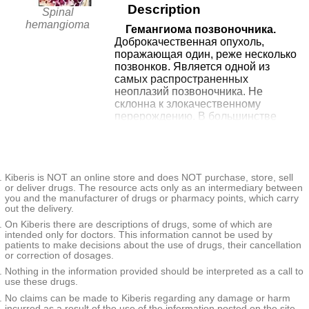
Description
КДЦ ГКБ №14 в Суворовском
Spinal
6707₽
+7(343
..show
переулке 5
Екатеринбург, пер. Суворовский, д. 5
hemangioma
Гемангиома позвоночника.
Record
Доброкачественная опухоль,
поражающая один, реже несколько
from
Травмпункт ГКБ №14 в
позвонков. Является одной из
6707₽
Суворовском переулке 5В
+7(343
..show
самых распространенных
Екатеринбург, пер. Суворовский, д.
неоплазий позвоночника. Не
5В
Record
склонна к злокачественному
перерождению. В большинстве
from
Екатеринбургский
случаев гемангиома позвоночника
11460₽
Медицинский Центр на
+7(343
..show
протекает бессимптомно. Реже
Екатеринбург, ул. Старых
вызывает болевой синдром. Может
Старых Большевиков
Большевиков, д. 5
Record
становиться причиной
Kiberis is NOT an online store and does NOT purchase, store, sell
патологических переломов
from
or deliver drugs. The resource acts only as an intermediary between
позвоночника, сопровождающихся
МЦ Доктор Плюс на
you and the manufacturer of drugs or pharmacy points, which carry
9340₽
+7(343
..show
компрессией спинного мозга либо
out the delivery.
Кузнецова 21
Екатеринбург, ул. Кузнецова, д. 21
нервных корешков. Диагноз
Record
On Kiberis there are descriptions of drugs, some of which are
выставляется на основании
intended only for doctors. This information cannot be used by
клинической картины и результатов
patients to make decisions about the use of drugs, their cancellation
from
дополнительных исследований.
or correction of dosages.
МЦ Доктор Плюс на
9990₽
+7(343
..show
Лечение оперативное.
Кузнецова 7
Nothing in the information provided should be interpreted as a call to
Екатеринбург, ул. Кузнецова, д. 7
use these drugs.
Record
Additional facts
No claims can be made to Kiberis regarding any damage or harm
More 2 clinics
incurred as a result of the use of the information posted on the site.