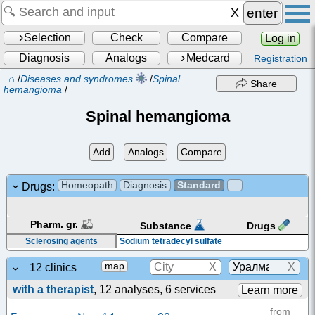
enter
Selection
Check
Compare
Log in
Diagnosis
Analogs
Medcard
Registration
⌂
/
Diseases and syndromes
/
Spinal
Share
hemangioma
/
Spinal hemangioma
Add
Analogs
Compare
Homeopath
Diagnosis
Standard
...
Drugs:
Pharm. gr.
Drugs
Substance
Sclerosing agents
Sodium tetradecyl sulfate
X
X
map
12 clinics
with a therapist
, 12 analyses, 6 services
Learn more
from