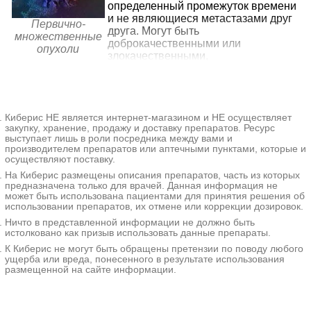
корп. 1
определенный промежуток времени
и не являющиеся метастазами друг
1910₽
Первично-
от
ДельтаЛабКлиник в
друга. Могут быть
+7(800
..показать
множественные
Балашихе
Балашиха, ул. Дмитриева, д. 26
Запись
доброкачественными или
опухоли
злокачественными,
2160₽
от
мультицентрически располагаться в одном органе,
Литех на Кетчерской
+7(499
..показать
возникать в парных органах, локализоваться в пределах
Москва, ул. Кетчерская, д. 13
Запись
одной системы или нескольких систем. Возникают в
результате соматических мутаций или наследственных
Ещё 11 клиник
Киберис НЕ является интернет-магазином и НЕ осуществляет
генетических аномалий. Диагностируются на основании
* - клиника оказывает не 100% из выбранных услуг. Подробнее
закупку, хранение, продажу и доставку препаратов. Ресурс
клинических симптомов, лабораторных и
при нажатии на цену.
выступает лишь в роли посредника между вами и
инструментальных исследований. Тактика лечения
производителем препаратов или аптечными пунктами, которые и
определяется типом, распространенностью,
осуществляют поставку.
локализацией и степенью злокачественности
На Киберис размещены описания препаратов, часть из которых
новообразований.
предназначена только для врачей. Данная информация не
может быть использована пациентами для принятия решения об
использовании препаратов, их отмене или коррекции дозировок.
Дополнительные факты
Ничто в представленной информации не должно быть
истолковано как призыв использовать данные препараты.
Первично множественные опухоли - две или более
К Киберис не могут быть обращены претензии по поводу любого
неоплазии различного генеза, одновременно либо
ущерба или вреда, понесенного в результате использования
последовательно развившиеся в одном или нескольких
размещенной на сайте информации.
органах. В большинстве случаев диагностируются два
новообразования. Три узла обнаруживаются у 5-8%
пациентов. Случаи четырех и более неоплазий