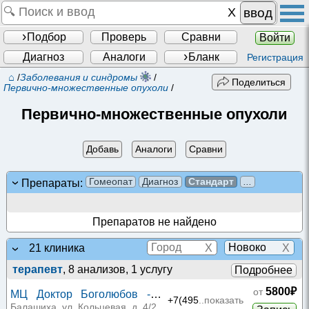
ввод
Подбор
Проверь
Сравни
Войти
Диагноз
Аналоги
Бланк
Регистрация
⌂
/
Заболевания и синдромы
/
Поделиться
Первично-множественные опухоли
/
Первично-множественные опухоли
Добавь
Аналоги
Сравни
Гомеопат
Диагноз
Стандарт
...
Препараты:
Препаратов не найдено
X
X
21 клиника
терапевт
, 8 анализов, 1 услугу
Подробнее
5800₽
от
МЦ Доктор Боголюбов -
+7(495
..показать
Янтарный
Балашиха, ул. Кольцевая, д. 4/2