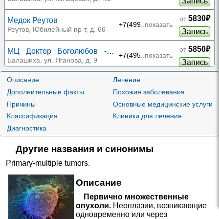
Запись
5830₽
от
Медок Реутов
+7(499
..показать
Реутов, Юбилейный пр-т, д. 66
Запись
5850₽
от
МЦ Доктор Боголюбов -
+7(495
..показать
Пехра
Балашиха, ул. Яганова, д. 9
Запись
5850₽
Описание
Лечение
от
МЦ Доктор Боголюбов -
+7(495
..показать
Измайловский лес
Балашиха, ул. Реутовская, д. 6
Дополнительные факты
Похожие заболевания
Запись
Причины
Основные медицинские услуги
5900₽
от
МЦ Доктор Боголюбов -
Классификация
Клиники для лечения
+7(495
..показать
Акварели
Балашиха, пр-т Ленина, д. 32Д
Запись
Диагностика
5950₽
от
МЦ Доктор Боголюбов -
Другие названия и синонимы
+7(495
..показать
Алексеевская роща
Балашиха, ул. Дмитриева, д. 18
Запись
Primary-multiple tumors
.
МЦ Доктор Боголюбов -
5950₽
от
Южный
+7(495
..показать
Балашиха, ул. Твардовского, д.
Описание
Запись
38
Первично множественные
МЦ Доктор Боголюбов -
6000₽
от
опухоли.
Неоплазии, возникающие
Звездная
+7(495
..показать
Балашиха, ул. Звездная, д. 7,
одновременно или через
Запись