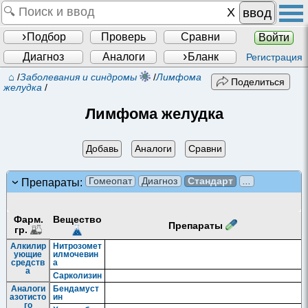
ввод
Подбор
Проверь
Сравни
Войти
Диагноз
Аналоги
Бланк
Регистрация
⌂
/
Заболевания и синдромы
/
Лимфома
Поделиться
желудка
/
Лимфома желудка
Добавь
Аналоги
Сравни
Гомеопат
Диагноз
Стандарт
...
Препараты:
Фарм.
Вещество
Препараты
гр.
Алкилир
Нитрозомет
ующие
илмочевин
средств
а
а
Сарколизин
Аналоги
Бендамуст
азотисто
ин
го