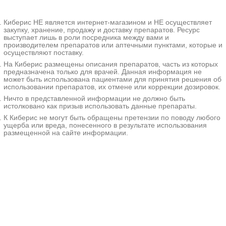
тошнотой, рвотой, нарушениями
аппетита, снижением массы тела и
Киберис НЕ является интернет-магазином и НЕ осуществляет
повышением температуры.
закупку, хранение, продажу и доставку препаратов. Ресурс
Диагностируется на основании
выступает лишь в роли посредника между вами и
истории болезни, клинических
производителем препаратов или аптечными пунктами, которые и
симптомов, данных осмотра,
осуществляют поставку.
рентгенографии, КТ, МРТ,
На Киберис размещены описания препаратов, часть из которых
гастроскопии, биопсии, анализов
предназначена только для врачей. Данная информация не
крови на маркеры рака и других
может быть использована пациентами для принятия решения об
исследований. Лечение -
использовании препаратов, их отмене или коррекции дозировок.
антихеликобактерная терапия,
Ничто в представленной информации не должно быть
резекция желудка или гастрэктомия,
истолковано как призыв использовать данные препараты.
химиотерапия, диетотерапия.
К Киберис не могут быть обращены претензии по поводу любого
ущерба или вреда, понесенного в результате использования
Дополнительные
размещенной на сайте информации.
факты
Лимфома желудка -
злокачественное нелейкемическое
новообразование, происходящее
из лимфоидных клеток в стенке
органа. Обычно отличается
относительно благоприятным
течением, медленным ростом и
редким метастазированием, однако