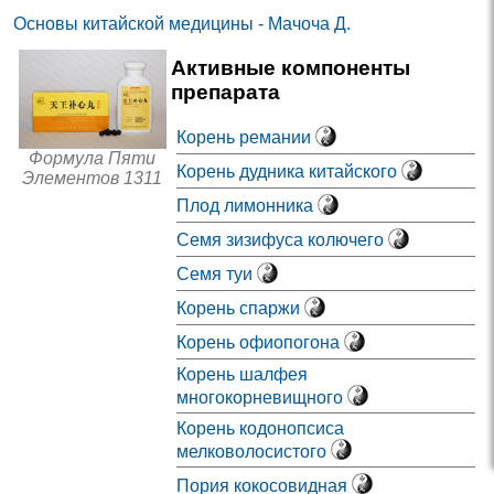
Основы китайской медицины - Мачоча Д.
Активные компоненты
препарата
Корень ремании
Формула Пяти
Корень дудника китайского
Элементов 1311
Плод лимонника
Семя зизифуса колючего
Семя туи
Корень спаржи
Корень офиопогона
Корень шалфея
многокорневищного
Корень кодонопсиса
мелковолосистого
Пория кокосовидная