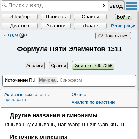
ввод
Подбор
Проверь
Сравни
Войти
Диагноз
Аналоги
Бланк
Регистрация
⌂
/
ТКМ
/
Поделиться
Формула Пяти Элементов 1311
Аналоги
Сравни
Купить от
785
735
₽
Источники
RU:
Мачоча
,
Синофарм
Активные компоненты
Общее
препарата
Аналоги по действию
Другие названия и синонимы
Тянь ван бу синь вань
,
Tian Wang Bu Xin Wan
,
Ф1311
.
Источник описания