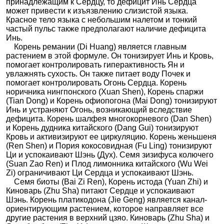
принадлежащим к Сердцу, то дефицит Инь Сердца
может привести к изъязвлению слизистой языка.
Красное тело языка с небольшим налетом и тонкий
частый пульс также предполагают наличие дефицита
Инь.
Корень ремании (Di Huang) является главным
растением в этой формуле. Он тонизирует Инь и Кровь,
помогает контролировать гиперактивность Ян и
увлажнять сухость. Он также питает воду Почек и
помогает контролировать Огонь Сердца. Корень
норичника нингпонского (Xuan Shen), Корень спаржи
(Tian Dong) и Корень офиопогона (Mai Dong) тонизируют
Инь и устраняют Огонь, возникающий вследствие
дефицита. Корень шалфея многокорневого (Dan Shen)
и Корень дудника китайского (Dang Gui) тонизируют
Кровь и активизируют ее циркуляцию. Корень женьшеня
(Ren Shen) и Пория кокосовидная (Fu Ling) тонизируют
Ци и успокаивают Шэнь (Дух). Семя зизифуса колючего
(Suan Zao Ren) и Плод лимонника китайского (Wu Wei
Zi) ограничивают Ци Сердца и успокаивают Шэнь.
Семя биоты (Bai Zi Ren), Корень истода (Yuan Zhi) и
Киноварь (Zhu Sha) питают Сердце и успокаивают
Шэнь. Корень платикодона (Jie Geng) является канал-
ориентирующим растением, которое направляет все
другие растения в верхний цзяо. Киноварь (Zhu Sha) и