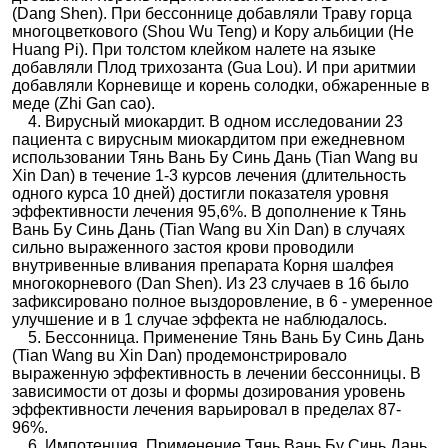
(Dang Shen). При бессоннице добавляли Траву горца
многоцветкового (Shou Wu Teng) и Кору альбиции (He
Huang Pi). При толстом клейком налете на языке
добавляли Плод трихозанта (Gua Lou). И при аритмии
добавляли Корневище и корень солодки, обжаренные в
меде (Zhi Gan сao).
4. Вирусный миокардит. В одном исследовании 23
пациента с вирусным миокардитом при ежедневном
использовании Тянь Вань Бу Синь Дань (Tian Wang вu
Xin Dan) в течение 1-3 курсов лечения (длительность
одного курса 10 дней) достигли показателя уровня
эффективности лечения 95,6%. В дополнение к Тянь
Вань Бу Синь Дань (Tian Wang вu Xin Dan) в случаях
сильно выраженного застоя крови проводили
внутривенные вливания препарата Корня шалфея
многокорневого (Dan Shen). Из 23 случаев в 16 было
зафиксировано полное выздоровление, в 6 - умеренное
улучшение и в 1 случае эффекта не наблюдалось.
5. Бессонница. Применение Тянь Вань Бу Синь Дань
(Tian Wang вu Xin Dan) продемонстрировало
выраженную эффективность в лечении бессонницы. В
зависимости от дозы и формы дозирования уровень
эффективности лечения варьировал в пределах 87-
96%.
6. Импотенция. Применение Тянь Вань Бу Синь Дань