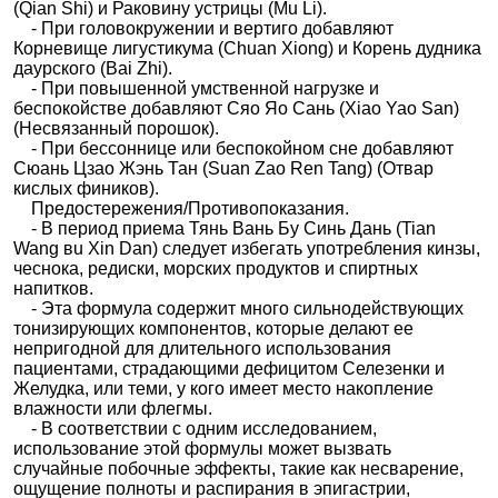
(Qian Shi) и Раковину устрицы (Mu Li).
- При головокружении и вертиго добавляют
Корневище лигустикума (Chuan Xiong) и Корень дудника
даурского (Bai Zhi).
- При повышенной умственной нагрузке и
беспокойстве добавляют Сяо Яо Сань (Xiao Yao San)
(Несвязанный порошок).
- При бессоннице или беспокойном сне добавляют
Сюань Цзао Жэнь Тан (Suan Zao Ren Tang) (Отвар
кислых фиников).
Предостережения/Противопоказания.
- В период приема Тянь Вань Бу Синь Дань (Tian
Wang вu Xin Dan) следует избегать употребления кинзы,
чеснока, редиски, морских продуктов и спиртных
напитков.
- Эта формула содержит много сильнодействующих
тонизирующих компонентов, которые делают ее
непригодной для длительного использования
пациентами, страдающими дефицитом Селезенки и
Желудка, или теми, у кого имеет место накопление
влажности или флегмы.
- В соответствии с одним исследованием,
использование этой формулы может вызвать
случайные побочные эффекты, такие как несварение,
ощущение полноты и распирания в эпигастрии,