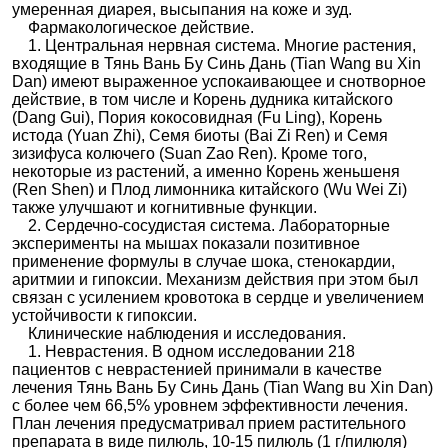
умеренная диарея, высыпания на коже и зуд.
Фармакологическое действие.
1. Центральная нервная система. Многие растения,
входящие в Тянь Вань Бу Синь Дань (Tian Wang вu Xin
Dan) имеют выраженное успокаивающее и снотворное
действие, в том числе и Корень дудника китайского
(Dang Gui), Пория кокосовидная (Fu Ling), Корень
истода (Yuan Zhi), Семя биоты (Bai Zi Ren) и Семя
зизифуса колючего (Suan Zao Ren). Кроме того,
некоторые из растений, а именно Корень женьшеня
(Ren Shen) и Плод лимонника китайского (Wu Wei Zi)
также улучшают и когнитивные функции.
2. Сердечно-сосудистая система. Лабораторные
эксперименты на мышах показали позитивное
применение формулы в случае шока, стенокардии,
аритмии и гипоксии. Механизм действия при этом был
связан с усилением кровотока в сердце и увеличением
устойчивости к гипоксии.
Клинические наблюдения и исследования.
1. Неврастения. В одном исследовании 218
пациентов с неврастенией принимали в качестве
лечения Тянь Вань Бу Синь Дань (Tian Wang вu Xin Dan)
с более чем 66,5% уровнем эффективности лечения.
План лечения предусматривал прием растительного
препарата в виде пилюль, 10-15 пилюль (1 г/пилюля)