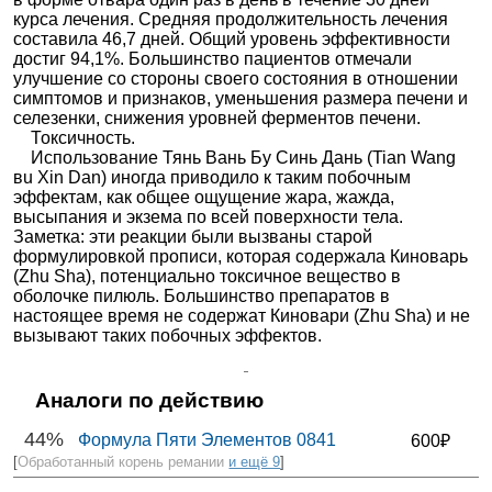
курса лечения. Средняя продолжительность лечения
составила 46,7 дней. Общий уровень эффективности
достиг 94,1%. Большинство пациентов отмечали
улучшение со стороны своего состояния в отношении
симптомов и признаков, уменьшения размера печени и
селезенки, снижения уровней ферментов печени.
Токсичность.
Использование Тянь Вань Бу Синь Дань (Tian Wang
вu Xin Dan) иногда приводило к таким побочным
эффектам, как общее ощущение жара, жажда,
высыпания и экзема по всей поверхности тела.
Заметка: эти реакции были вызваны старой
формулировкой прописи, которая содержала Киноварь
(Zhu Sha), потенциально токсичное вещество в
оболочке пилюль. Большинство препаратов в
настоящее время не содержат Киновари (Zhu Sha) и не
вызывают таких побочных эффектов.
Аналоги по действию
44%
Формула Пяти Элементов 0841
600₽
[
Обработанный корень ремании
и ещё 9
]