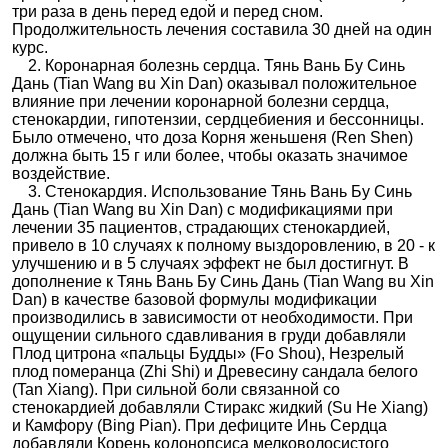
три раза в день перед едой и перед сном.
Продолжительность лечения составила 30 дней на один
курс.
2. Коронарная болезнь сердца. Тянь Вань Бу Синь
Дань (Tian Wang вu Xin Dan) оказывал положительное
влияние при лечении коронарной болезни сердца,
стенокардии, гипотензии, сердцебиения и бессонницы.
Было отмечено, что доза Корня женьшеня (Ren Shen)
должна быть 15 г или более, чтобы оказать значимое
воздействие.
3. Стенокардия. Использование Тянь Вань Бу Синь
Дань (Tian Wang вu Xin Dan) с модификациями при
лечении 35 пациентов, страдающих стенокардией,
привело в 10 случаях к полному выздоровлению, в 20 - к
улучшению и в 5 случаях эффект не был достигнут. В
дополнение к Тянь Вань Бу Синь Дань (Tian Wang вu Xin
Dan) в качестве базовой формулы модификации
производились в зависимости от необходимости. При
ощущении сильного сдавливания в груди добавляли
Плод цитрона «пальцы Будды» (Fo Shou), Незрелый
плод померанца (Zhi Shi) и Древесину сандала белого
(Tan Xiang). При сильной боли связанной со
стенокардией добавляли Стиракс жидкий (Su He Xiang)
и Камфору (Bing Pian). При дефиците Инь Сердца
добавляли Корень кодонопсиса мелковолосистого