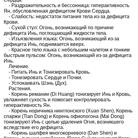
- Раздражительность и бессонница: гиперактивность
Ян, обусловленная дефицитом Крови Сердца.
- Слабость: недостаток питания тела из-за дефицита
Крови.
- Сухой стул: Огонь, возникающий по причине
дефицита Инь, поглощающий жидкости тела.
- Изъязвления языка: Огонь, возникающий из-за
дефицита Инь, поднимается вверх.
- Красное тело языка с небольшим налетом и тонким
быстрым пульсом: Огонь, возникающий из-за дефицита
Инь.
Лечение.
- Питать Инь и Тонизировать Кровь.
- Тонизировать Сердце и Почки.
- Успокаивать Шэнь (Дух).
Растения.
- Корень ремании (Di Huang) тонизирует Инь и Кровь,
увлажняет сухость и помогает контролировать
гиперактивность Ян.
- Корень норичника нингпонского (Xuan Shen), Корень
спаржи (Tian Dong) и Корень офиопогона (Mai Dong)
тонизируют Инь с целью удаления Огня, возникшего
вследствие его дефицита.
- Корень шалфея многокорневого (Dan Shen) и