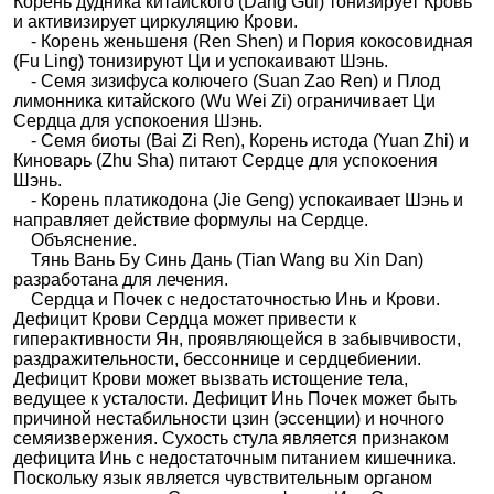
Корень дудника китайского (Dang Gui) тонизирует Кровь
и активизирует циркуляцию Крови.
- Корень женьшеня (Ren Shen) и Пория кокосовидная
(Fu Ling) тонизируют Ци и успокаивают Шэнь.
- Семя зизифуса колючего (Suan Zao Ren) и Плод
лимонника китайского (Wu Wei Zi) ограничивает Ци
Сердца для успокоения Шэнь.
- Семя биоты (Bai Zi Ren), Корень истода (Yuan Zhi) и
Киноварь (Zhu Sha) питают Сердце для успокоения
Шэнь.
- Корень платикодона (Jie Geng) успокаивает Шэнь и
направляет действие формулы на Сердце.
Объяснение.
Тянь Вань Бу Синь Дань (Tian Wang вu Xin Dan)
разработана для лечения.
Сердца и Почек с недостаточностью Инь и Крови.
Дефицит Крови Сердца может привести к
гиперактивности Ян, проявляющейся в забывчивости,
раздражительности, бессоннице и сердцебиении.
Дефицит Крови может вызвать истощение тела,
ведущее к усталости. Дефицит Инь Почек может быть
причиной нестабильности цзин (эссенции) и ночного
семяизвержения. Сухость стула является признаком
дефицита Инь с недостаточным питанием кишечника.
Поскольку язык является чувствительным органом