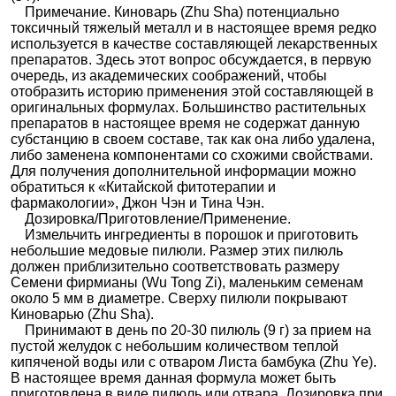
Примечание. Киноварь (Zhu Sha) потенциально
токсичный тяжелый металл и в настоящее время редко
используется в качестве составляющей лекарственных
препаратов. Здесь этот вопрос обсуждается, в первую
очередь, из академических соображений, чтобы
отобразить историю применения этой составляющей в
оригинальных формулах. Большинство растительных
препаратов в настоящее время не содержат данную
субстанцию в своем составе, так как она либо удалена,
либо заменена компонентами со схожими свойствами.
Для получения дополнительной информации можно
обратиться к «Китайской фитотерапии и
фармакологии», Джон Чэн и Тина Чэн.
Дозировка/Приготовление/Применение.
Измельчить ингредиенты в порошок и приготовить
небольшие медовые пилюли. Размер этих пилюль
должен приблизительно соответствовать размеру
Семени фирмианы (Wu Tong Zi), маленьким семенам
около 5 мм в диаметре. Сверху пилюли покрывают
Киноварью (Zhu Sha).
Принимают в день по 20-30 пилюль (9 г) за прием на
пустой желудок с небольшим количеством теплой
кипяченой воды или с отваром Листа бамбука (Zhu Ye).
В настоящее время данная формула может быть
приготовлена в виде пилюль или отвара. Дозировка при