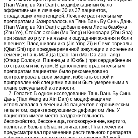
(Tian Wang вu Xin Dan) с модификациями было
эффективным в лечении 30 из 37 пациентов,
страдающих импотенцией. Лечение растительными
препаратами базировалось на Тянь Вань Бу Синь Дань
(Tian Wang вu Xin Dan) с добавлением Листа бамбука
(Zhu Ye), Стебля акебии (Mu Tong) и Киновари (Zhu Sha)
при язвах во рту и на языке и ощущении жжения и боли
в пенисе; Плод шиповника (Jin Ying Zi) и Семя эвриалы
(Qian Shi) при преждевременной эякуляции и истечении
семени; и Гань Май Да Цзао Тан (Mai Da Zao Tang)
(Отвар Солодки, Пшеницы и Ююбы) при сердцебиении
со страхом и испугом. В дополнение к растительным
препаратам пациентам было рекомендовано
контролировать свои эмоции, избегать острой и
приправленной специями пищи и быть умеренными в
плане сексуальной активности.
7. Гепатит. В одном исследовании Тянь Вань Бу Синь
Дань (Tian Wang вu Xin Dan) с модификациями
использовался в лечении 34 пациентов с хроническим
гепатитом, характеризующимся дефицитом Инь. У
пациентов имели место раздражительность,
беспокойство, бессонница, головокружение, вертиго,
полнота и боль в области эпигастрия. План лечения
предусматривал применение растительного препарата
в форме отвара один раз в день в течение 30 дней