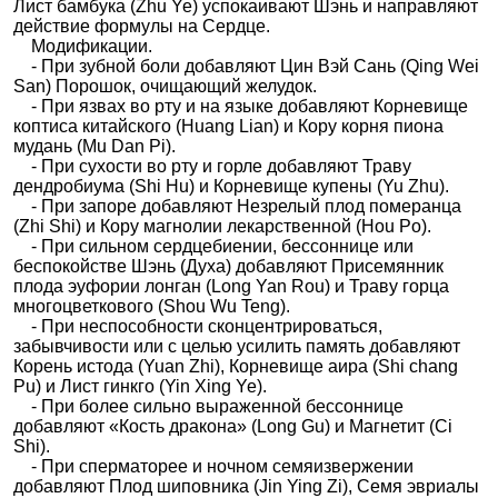
Лист бамбука (Zhu Ye) успокаивают Шэнь и направляют
действие формулы на Сердце.
Модификации.
- При зубной боли добавляют Цин Вэй Сань (Qing Wei
San) Порошок, очищающий желудок.
- При язвах во рту и на языке добавляют Корневище
коптиса китайского (Huang Lian) и Кору корня пиона
мудань (Mu Dan Pi).
- При сухости во рту и горле добавляют Траву
дендробиума (Shi Hu) и Корневище купены (Yu Zhu).
- При запоре добавляют Незрелый плод померанца
(Zhi Shi) и Кору магнолии лекарственной (Hou Po).
- При сильном сердцебиении, бессоннице или
беспокойстве Шэнь (Духа) добавляют Присемянник
плода эуфории лонган (Long Yan Rou) и Траву горца
многоцветкового (Shou Wu Teng).
- При неспособности сконцентрироваться,
забывчивости или с целью усилить память добавляют
Корень истода (Yuan Zhi), Корневище аира (Shi сhang
Pu) и Лист гинкго (Yin Xing Ye).
- При более сильно выраженной бессоннице
добавляют «Кость дракона» (Long Gu) и Магнетит (Ci
Shi).
- При сперматорее и ночном семяизвержении
добавляют Плод шиповника (Jin Ying Zi), Семя эвриалы