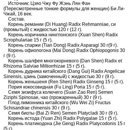
Источник: Цзяо Чжу Фу Жэнь Лян Фан
(Пересмотренные тонкие формулы для женщин) Би Ли-
Чжай, 16 век.
Состав.
Корень ремании (Di Huang) Radix Rehmanniae, си
(промытый) с жидкостью 120 г (12 г).
Корень норичника нингпонского (Xuan Shen) Radix
Scrophulariae 15 г (5 г).
Корень спаржи (Tian Dong) Radix Asparagi 30 г(9 г).
Корень офиопогона (Mai Dong) Radix Ophiopogonis 30
г (9 г).
Корень шалфея многокорневого (Dan Shen) Radix et
Rhizoma Salviae Miltiorrhizae 15 г (5 г).
Корень дудника китайского (Dang Gui) Radix Angelicae
Sinensis, цзинь (замоченный) с жидкостью 30 г (9 г).
Корень женьшеня (Ren Shen) Radix Ginseng 15 г (5 г).
Пория кокосовидная (Fu Ling) Poria 15 г (5 г).
Семя зизифуса колючего (Suan Zao Ren) Semen
Ziziphi Spinosae, чао (прожаренный) 30 г (9 г).
Плод лимонника китайского (Wu Wei Zi) Fructus
Schisandrae сhinensis 30 г (9 г).
Семя биоты (Bai Zi Ren) Semen Platycladi 30 г (9 г).
Корень истода (Yuan Zhi) Radix Polygalae 15 г (5 г).
Корень платикодона (Jie Geng) Radix Platycodonis 15 г
(5 г).