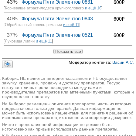
43%
Формула Пяти Элементов 0831
600₽
[
Корневище атрактилодеса крупноголового
и ещё 16
]
40%
Формула Пяти Элементов 0843
600₽
[
Обработанный корень ремании
и ещё 11
]
37%
Формула Пяти Элементов 0521
600₽
[
Луковица лилии
и ещё 11
]
Показать все
Модератор контента:
Васин А.С.
Киберис НЕ является интернет-магазином и НЕ осуществляет
закупку, хранение, продажу и доставку препаратов. Ресурс
выступает лишь в роли посредника между вами и
производителем препаратов или аптечными пунктами, которые и
осуществляют поставку.
На Киберис размещены описания препаратов, часть из которых
предназначена только для врачей. Данная информация не
может быть использована пациентами для принятия решения об
использовании препаратов, их отмене или коррекции дозировок.
Ничто в представленной информации не должно быть
истолковано как призыв использовать данные препараты.