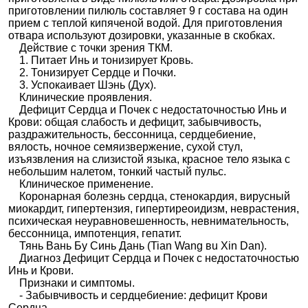
приготовлении пилюль составляет 9 г состава на один
прием с теплой кипяченой водой. Для приготовления
отвара используют дозировки, указанные в скобках.
Действие с точки зрения ТКМ.
1. Питает Инь и тонизирует Кровь.
2. Тонизирует Сердце и Почки.
3. Успокаивает Шэнь (Дух).
Клинические проявления.
Дефицит Сердца и Почек с недостаточностью Инь и
Крови: общая слабость и дефицит, забывчивость,
раздражительность, бессонница, сердцебиение,
вялость, ночное семяизвержение, сухой стул,
изъязвления на слизистой языка, красное тело языка с
небольшим налетом, тонкий частый пульс.
Клиническое применение.
Коронарная болезнь сердца, стенокардия, вирусный
миокардит, гипертензия, гипертиреоидизм, неврастения,
психическая неуравновешенность, невнимательность,
бессонница, импотенция, гепатит.
Тянь Вань Бу Синь Дань (Tian Wang вu Xin Dan).
Диагноз Дефицит Сердца и Почек с недостаточностью
Инь и Крови.
Признаки и симптомы.
- Забывчивость и сердцебиение: дефицит Крови
Сердца.