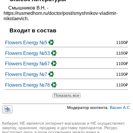
Смышников В.Н. -
https://rusmedhom.ru/doctor/post/smyshnikov-vladimir-
nikolaevich.
Входит в состав
Flowers Energy №5
1100₽
Flowers Energy №53
1100₽
Flowers Energy №67
1100₽
Flowers Energy №7
1100₽
Flowers Energy №78
1100₽
Показать все
Модератор контента:
Васин А.С.
Киберис НЕ является интернет-магазином и НЕ осуществляет
закупку, хранение, продажу и доставку препаратов. Ресурс
выступает лишь в роли посредника между вами и