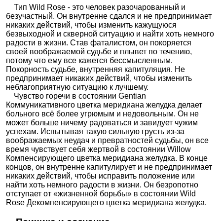
Тип Wild Rose - это человек разочарованный и
безучастный. Он внутренне сдался и не предпринимает
никаких действий, чтобы изменить кажущуюся
безвыходной и скверной ситуацию и найти хоть немного
радости в жизни. Став фаталистом, он покоряется
своей воображаемой судьбе и плывет по течению,
потому что ему все кажется бессмысленным.
Покорность судьбе, внутренняя капитуляция. Не
предпринимает никаких действий, чтобы изменить
неблагоприятную ситуацию к лучшему.
Чувство горечи в состоянии Gentian
Коммуникативного цветка меридиана желудка делает
больного всё более угрюмым и недовольным. Он не
может больше ничему радоваться и завидует чужим
успехам. Испытывая такую сильную грусть из-за
воображаемых неудач и превратностей судьбы, он все
время чувствует себя жертвой в состоянии Willow
Компенсирующего цветка меридиана желудка. В конце
концов, он внутренне капитулирует и не предпринимает
никаких действий, чтобы исправить положение или
найти хоть немного радости в жизни. Он безропотно
отступает от «жизненной борьбы» в состоянии Wild
Rose Декомпенсирующего цветка меридиана желудка.