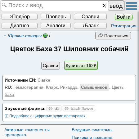
ввод
Подбор
Проверь
Сравни
Войти
Диагноз
Аналоги
Бланк
Регистрация
⌂
/
Прочие товары
/
Поделиться
Цветок Баха 37 Шиповник собачий
Сравни
Купить от
162
₽
Источники
EN:
Clarke
RU:
Геммотерапия
,
Кларк
,
Рикардо
,
Смышников
,
Цветы
баха
Звуковые формы
:
d3
bach flower
ⓘ Подробнее о цифровых аудио препаратах
Активные компоненты
Ведущие симптомы
препарата
Психика и сознание