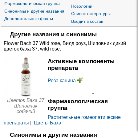
Фармакологическая группа
Нозологии
Синонимы и другие названия
Список литературы
Дополнительные факты
Входит в состав
Другие названия и синонимы
Flower Bach 37 Wild rose
,
Вилд роуз
,
Шиповник дикий
цветок баха 37
,
wild rose
.
Активные компоненты
препарата
Роза канина
Цветок Баха 37
Фармакологическая
Шиповник
группа
собачий
Растительные гомеопатические
препараты
||
Цветы Баха
Синонимы и другие названия